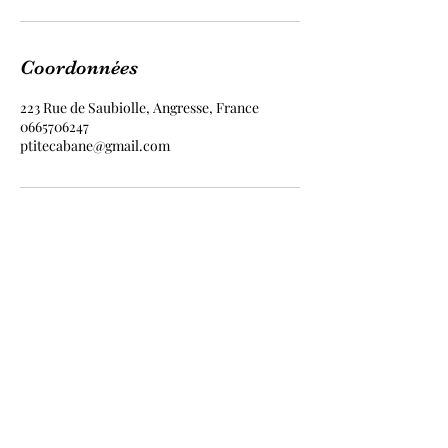
Coordonnées
223 Rue de Saubiolle, Angresse, France
0665706247
ptitecabane@gmail.com
223 Rue de Saubiolle,
40150 Angresse
0665706247
ptitecabane@gmail.com